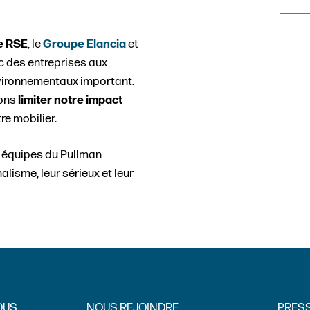
e RSE
, le
Groupe Elancia
et
c des entreprises aux
nvironnementaux important.
ons
limiter notre impact
re mobilier.
 équipes du Pullman
lisme, leur sérieux et leur
OUS
NOUS REJOINDRE
PRES