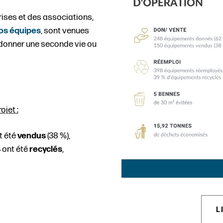
rises et des associations,
nos équipes
, sont venues
i donner une seconde vie ou
ojet :
t été
vendus
(38 %),
%
ont été
recyclés
,
L