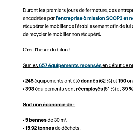
Durant les premiers jours de fermeture, des entrep
encadrées par
l’entreprise à mission SCOP3 et 
récupérer le mobilier de l’établissement afin de lu
de recycler le mobilier non récupéré.
C’est l’heure du bilan !
Sur les
657 équipements recensés
en début de pr
•
248
équipements ont été
donnés
(62 %) et
150
on
•
398
équipements sont
réemployés
(61 %) et
39 
Soit une économie de :
•
5 bennes
de 30 m²,
•
15,92 tonnes
de déchets,