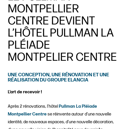
MONTPELLIER
CENTRE DEVIENT
L’HÔTEL PULLMAN LA
PLÉIADE
MONTPELIER CENTRE
UNE CONCEPTION, UNE RÉNOVATION ET UNE
RÉALISATION DU GROUPE ELANCIA
L’art de recevoir !
Après 2 rénovations, l’hôtel
Pullman La Pléiade
Montpellier Centre
se réinvente autour d’une nouvelle
identité, de nouveaux espaces, d’une nouvelle décoration,