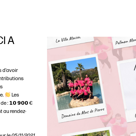
I A
 d’avoir
ntributions
es
e.
Les
: 𝟭𝟬 𝟵𝟬𝟬 €
t au rendez-
our le 05/11/2021