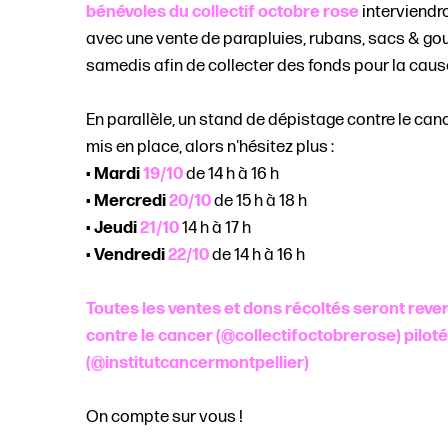
bénévoles du collectif octobre rose
interviendro
avec une vente de parapluies, rubans, sacs & g
samedis afin de collecter des fonds pour la caus
En parallèle, un stand de dépistage contre le can
mis en place, alors n'hésitez plus :
•
Mardi
19/10
de 14 h à 16 h
•
Mercredi
20/10
de 15 h à 18 h
•
Jeudi
21/10
14 h à 17 h
•
Vendredi
22/10
de 14 h à 16 h
Toutes les ventes et dons récoltés seront rever
contre le cancer (@collectifoctobrerose) piloté
(@institutcancermontpellier)
On compte sur vous !