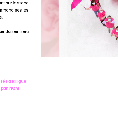
nt sur le stand
ourmandises les
e.
cer du sein sera
sés à la ligue
 par l'ICM