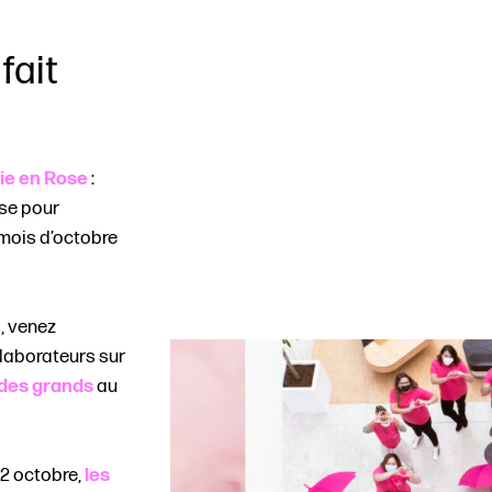
fait
vie en Rose
:
use pour
mois d’octobre
h
, venez
llaborateurs sur
 des grands
au
22 octobre,
les