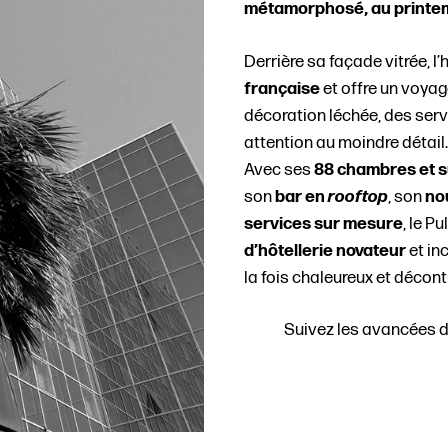
métamorphosé, au printe
Derrière sa façade vitrée, l’
française
et offre un voyag
décoration léchée, des servi
attention au moindre détail.
Avec ses
88 chambres et s
son
bar en
rooftop
, son
no
services sur mesure
, le P
d’hôtellerie novateur
et in
la fois chaleureux et décont
Suivez les avancées de